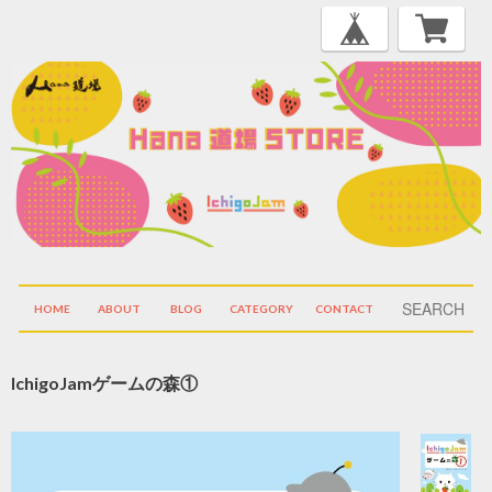
HOME
ABOUT
BLOG
CATEGORY
CONTACT
IchigoJamゲームの森①