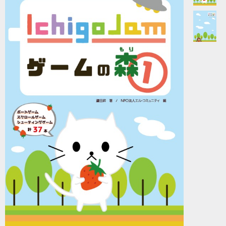
IchigoJamゲーム集シリーズ
「ゲームの森①」