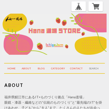
HOME
ABOUT
BLOG
CATEGORY
CONTACT
ABOUT
福井県鯖江市にあるIT×ものづくり拠点「Hana道場」
眼鏡・漆器・繊維などの“伝統のものづくり”と“最先端のIT”を掛
けあわせ、子ども”から“大人”まで、たくさんの人たちが出会っ