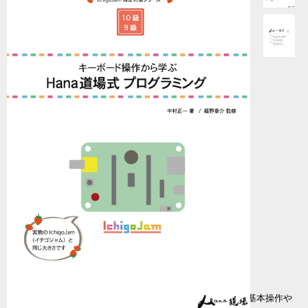
IchigoJam検定対策シリーズ
IchigoJam検定の10級・9級の範囲を対象としたIchigoJamの基本操作や