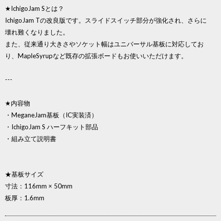
★IchigoJam Sとは？
IchigoJam Tの改良版です。スライドスイッチ部分が強化され、さらに
壊れ難くなりました。
また、従来通り大きさやソケット幅はユニバーサル基板に対応してお
り、MapleSyrupなど既存の拡張ボードもお使いいただけます。
---
★内容物
・MeganeJam基板（IC実装済）
・IchigoJam S ハーフキット部品
・組み立て説明書
★基板サイズ
寸法：116mm × 50mm
板厚：1.6mm