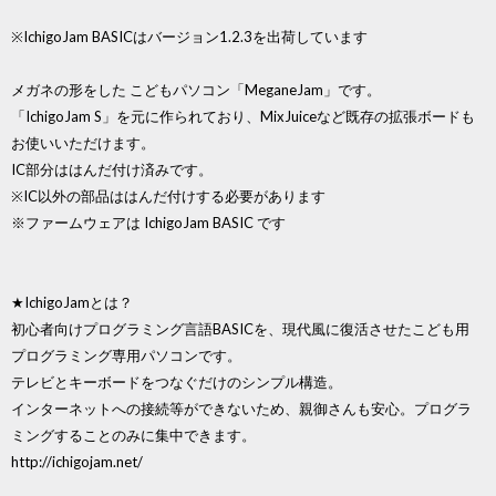
※IchigoJam BASICはバージョン1.2.3を出荷しています
メガネの形をした こどもパソコン「MeganeJam」です。
「IchigoJam S」を元に作られており、MixJuiceなど既存の拡張ボードも
お使いいただけます。
IC部分ははんだ付け済みです。
※IC以外の部品ははんだ付けする必要があります
※ファームウェアは IchigoJam BASIC です
★IchigoJamとは？
初心者向けプログラミング言語BASICを、現代風に復活させたこども用
プログラミング専用パソコンです。
テレビとキーボードをつなぐだけのシンプル構造。
インターネットへの接続等ができないため、親御さんも安心。プログラ
ミングすることのみに集中できます。
http://ichigojam.net/