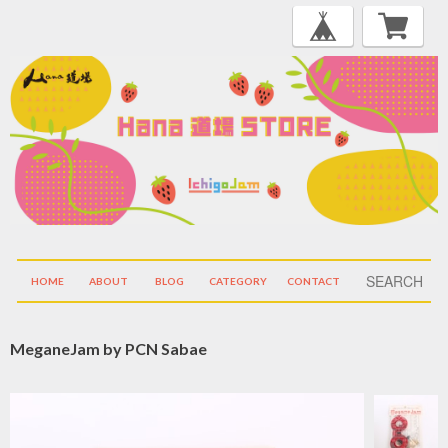
HOME
ABOUT
BLOG
CATEGORY
CONTACT
MeganeJam by PCN Sabae